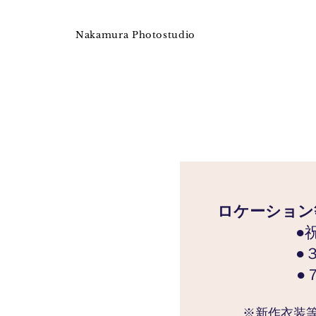
Nakamura Photostudio
ロケーション
●祝
●３歳・
●７
※新作衣装