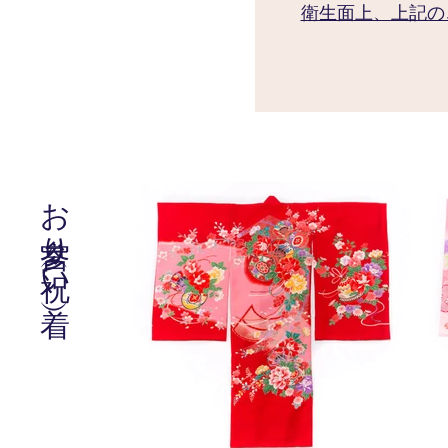
​衛生面上、上記
​お宮参り（祝い着）