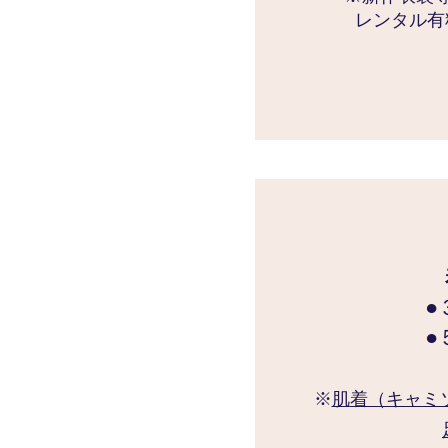
レンタル有
●
●
※
肌
着（キャミ