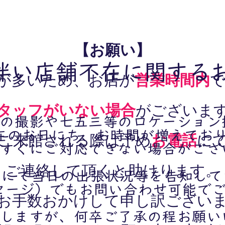
【お願い】
伴い店舗不在に関する
が多いため、お店が
営業時間内
タッフがいない場合
がございま
の撮影や七五三等のロケーション
在のお日にち、お時間が増えてお
ご来館される際は予め
お電話
に
すぐにご対応できない場合がござ
ご連絡して頂くと助けります。
gramにて当日の出張状況等を告知し
ッセージ）でもお問い合わせ可能で
お手数おかけして申し訳ござい
しますが、何卒ご了承の程お願い