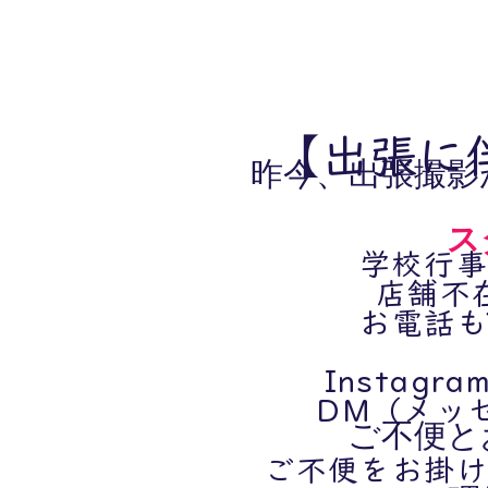
【出張に
昨今、出張撮影
ス
学校行事
店舗不
お電話も
Insta
​DM（メ
ご不便と
ご不便をお掛け