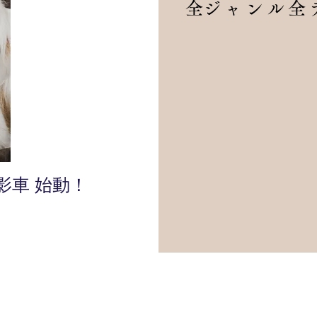
​全ジャンル
影車 始動！​